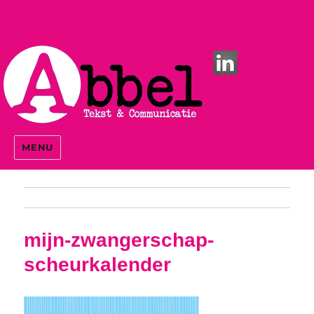
MENU
mijn-zwangerschap-
scheurkalender