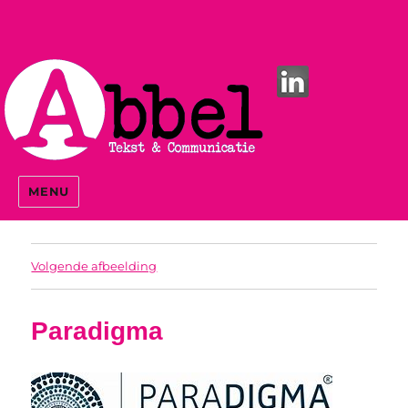
MENU
Volgende afbeelding
Paradigma