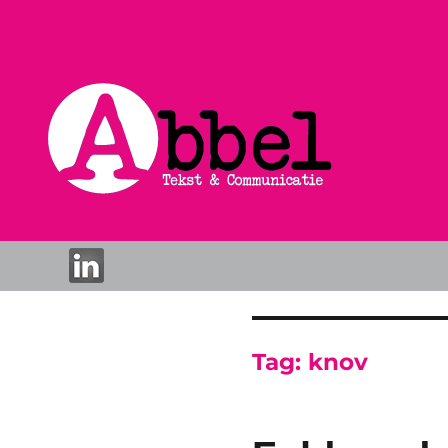
Tag:
knov