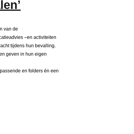
len’
en van de
tieadvies –en activiteiten
cht tijdens hun bevalling.
en geven in hun eigen
jpassende en folders én een