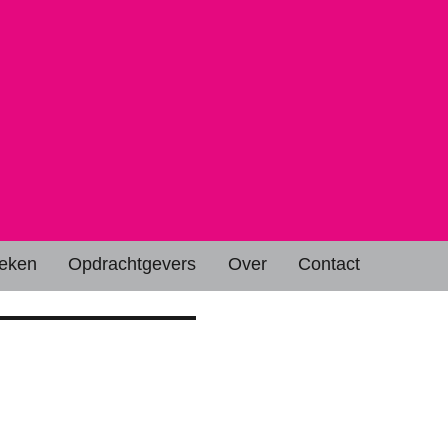
eken
Opdrachtgevers
Over
Contact