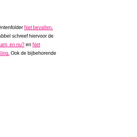
ëntenfolder
Net bevallen.
bel schreef hiervoor de
aam, en nu?
en
Net
ling.
Ook de bijbehorende